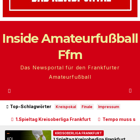
Inside Amateurfußball
Ffm
Das Newsportal für den Frankfurter
Amateurfußball
Top-Schlagwörter
Kreispokal
Finale
Impressum
1.Spieltag Kreisoberliga Frankfurt
Tempo muss sich
KREISOBERLIGA FRANKFURT
1.Spieltag Kreisoberliga Frankfurt