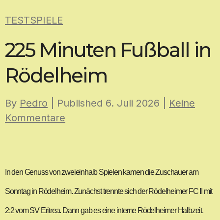
Skip
TESTSPIELE
to
content
225 Minuten Fußball in
Rödelheim
By
Pedro
| Published
6. Juli 2026
|
Keine
Kommentare
In den Genuss von zweieinhalb Spielen kamen die Zuschauer am
Sonntag in Rödelheim. Zunächst trennte sich der Rödelheimer FC II mit
2:2 vom SV Eritrea. Dann gab es eine interne Rödelheimer Halbzeit.