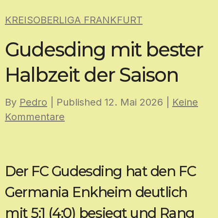
Skip
KREISOBERLIGA FRANKFURT
to
content
Gudesding mit bester
Halbzeit der Saison
By
Pedro
| Published
12. Mai 2026
|
Keine
Kommentare
Der FC Gudesding hat den FC
Germania Enkheim deutlich
mit 5:1 (4:0) besiegt und Rang