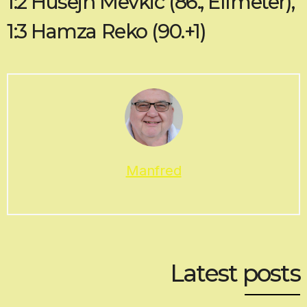
1:2 Husejn Mevkic (86., Elfmeter),
1:3 Hamza Reko (90.+1)
Manfred
Latest posts