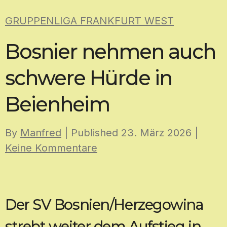
Skip
GRUPPENLIGA FRANKFURT WEST
to
content
Bosnier nehmen auch
schwere Hürde in
Beienheim
By
Manfred
| Published
23. März 2026
|
Keine Kommentare
Der SV Bosnien/Herzegowina
strebt weiter dem Aufstieg in