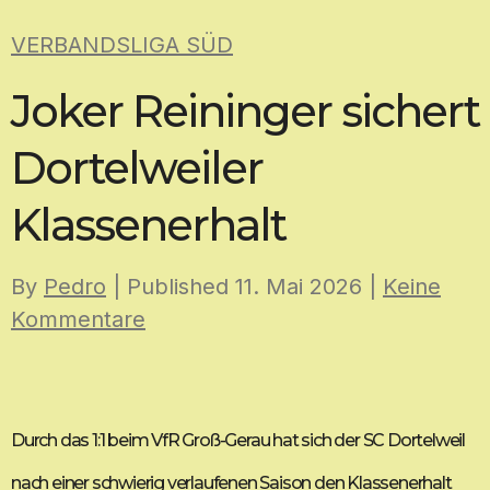
Skip
VERBANDSLIGA SÜD
to
content
Joker Reininger sichert
Dortelweiler
Klassenerhalt
By
Pedro
| Published
11. Mai 2026
|
Keine
Kommentare
Durch das 1:1 beim VfR Groß-Gerau hat sich der SC Dortelweil
nach einer schwierig verlaufenen Saison den Klassenerhalt