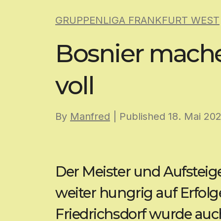
Skip
GRUPPENLIGA FRANKFURT WEST
to
content
Bosnier mache
voll
By
Manfred
| Published
18. Mai 20
Der Meister und Aufsteig
weiter hungrig auf Erfol
Friedrichsdorf wurde auc