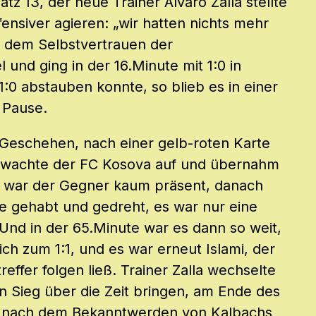
z 13, der neue Trainer Alvaro Zalla stellte
ensiver agieren: „wir hatten nichts mehr
t dem Selbstvertrauen der
 und ging in der 16.Minute mit 1:0 in
1:0 abstauben konnte, so blieb es in einer
 Pause.
 Geschehen, nach einer gelb-roten Karte
 wachte der FC Kosova auf und übernahm
n war der Gegner kaum präsent, danach
le gehabt und gedreht, es war nur eine
“ Und in der 65.Minute war es dann so weit,
ich zum 1:1, und es war erneut Islami, der
effer folgen ließ. Trainer Zalla wechselte
n Sieg über die Zeit bringen, am Ende des
n nach dem Bekanntwerden von Kalbachs