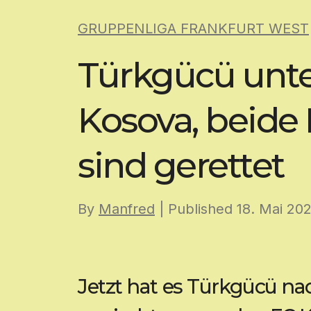
Skip
GRUPPENLIGA FRANKFURT WEST
to
content
Türkgücü unte
Kosova, beide
sind gerettet
By
Manfred
| Published
18. Mai 20
Jetzt hat es Türkgücü na