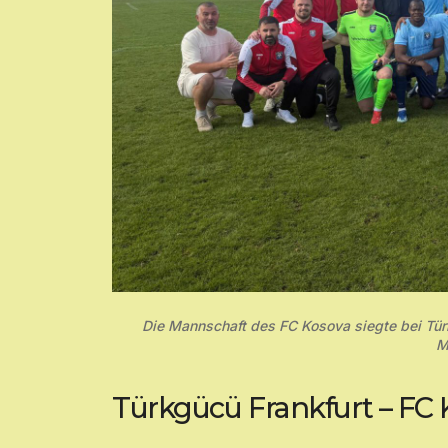
Die Mannschaft des FC Kosova siegte bei Türk
M
Türkgücü Frankfurt – FC Ko