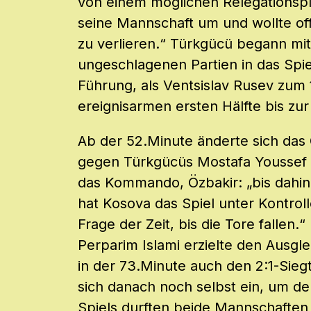
von einem möglichen Relegationsplat
seine Mannschaft um und wollte off
zu verlieren.“ Türkgücü begann mi
ungeschlagenen Partien in das Spiel
Führung, als Ventsislav Rusev zum 
ereignisarmen ersten Hälfte bis zur
Ab der 52.Minute änderte sich das
gegen Türkgücüs Mostafa Youssef
das Kommando, Özbakir: „bis dahi
hat Kosova das Spiel unter Kontrol
Frage der Zeit, bis die Tore fallen.
Perparim Islami erzielte den Ausgle
in der 73.Minute auch den 2:1-Siegtr
sich danach noch selbst ein, um de
Spiels durften beide Mannschafte