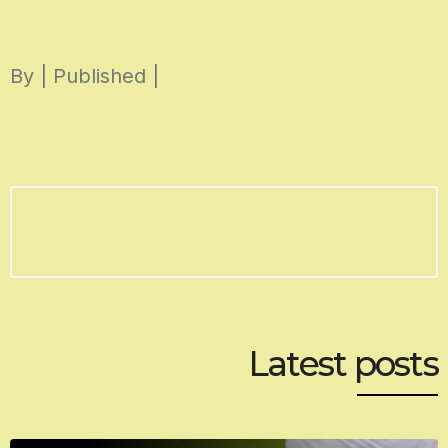
Skip
to
By | Published |
content
Latest posts