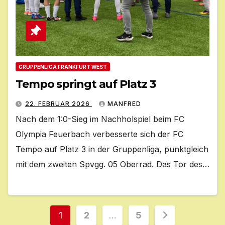
GRUPPENLIGA FRANKFURT WEST
Tempo springt auf Platz 3
22. FEBRUAR 2026
MANFRED
Nach dem 1:0-Sieg im Nachholspiel beim FC
Olympia Feuerbach verbesserte sich der FC
Tempo auf Platz 3 in der Gruppenliga, punktgleich
mit dem zweiten Spvgg. 05 Oberrad. Das Tor des…
Seitennummerierung
1
2
…
5