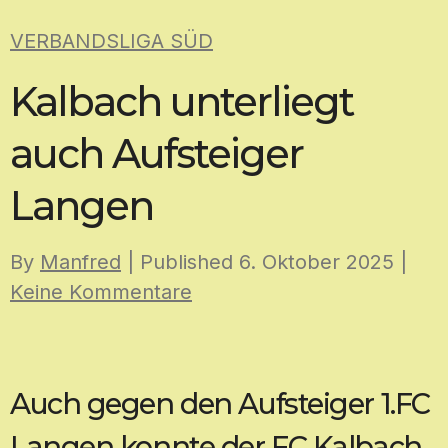
Skip
VERBANDSLIGA SÜD
to
content
Kalbach unterliegt
auch Aufsteiger
Langen
By
Manfred
| Published
6. Oktober 2025
|
Keine Kommentare
Auch gegen den Aufsteiger 1.FC
Langen konnte der FC Kalbach