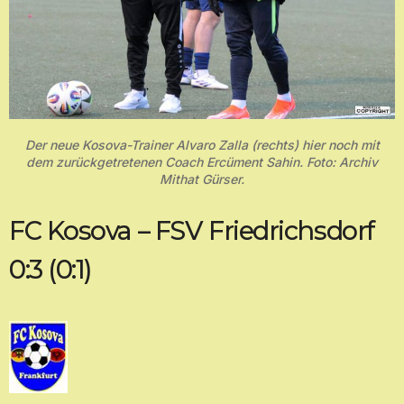
Der neue Kosova-Trainer Alvaro Zalla (rechts) hier noch mit
dem zurückgetretenen Coach Ercüment Sahin. Foto: Archiv
Mithat Gürser.
FC Kosova – FSV Friedrichsdorf
0:3 (0:1)