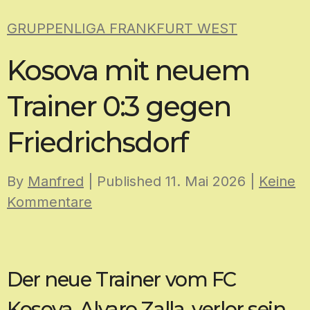
Skip
GRUPPENLIGA FRANKFURT WEST
to
content
Kosova mit neuem
Trainer 0:3 gegen
Friedrichsdorf
By
Manfred
| Published
11. Mai 2026
|
Keine
Kommentare
Der neue Trainer vom FC
Kosova, Alvaro Zalla, verlor sein