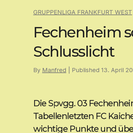
Skip
GRUPPENLIGA FRANKFURT WEST
to
content
Fechenheim s
Schlusslicht
By
Manfred
| Published
13. April 2
Die Spvgg. 03 Fechenhei
Tabellenletzten FC Kaich
wichtige Punkte und über