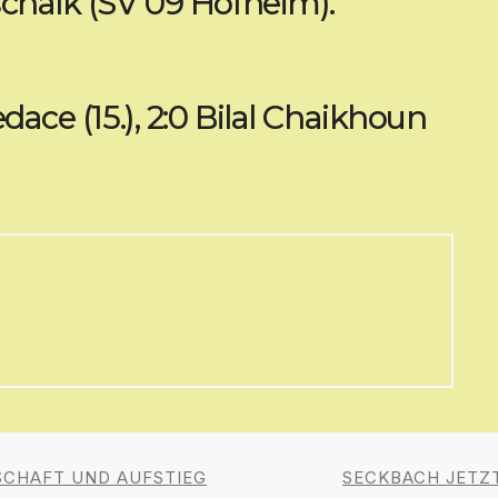
schalk (SV 09 Hofheim).
dace (15.), 2:0 Bilal Chaikhoun
SCHAFT UND AUFSTIEG
SECKBACH JETZ