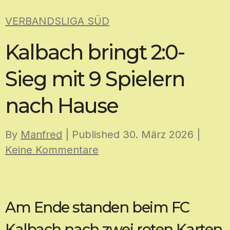
Skip
VERBANDSLIGA SÜD
to
content
Kalbach bringt 2:0-
Sieg mit 9 Spielern
nach Hause
By
Manfred
| Published
30. März 2026
|
Keine Kommentare
Am Ende standen beim FC
Kalbach nach zwei roten Karten