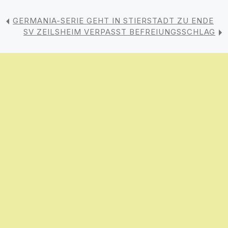
GERMANIA-SERIE GEHT IN STIERSTADT ZU ENDE
SV ZEILSHEIM VERPASST BEFREIUNGSSCHLAG