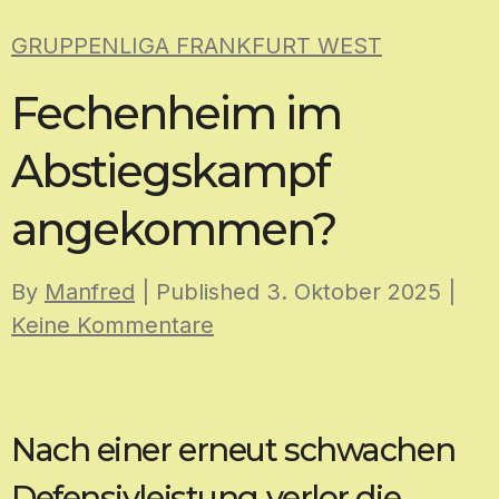
Skip
GRUPPENLIGA FRANKFURT WEST
to
content
Fechenheim im
Abstiegskampf
angekommen?
By
Manfred
| Published
3. Oktober 2025
|
Keine Kommentare
Nach einer erneut schwachen
Defensivleistung verlor die