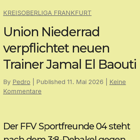
Skip
KREISOBERLIGA FRANKFURT
to
content
Union Niederrad
verpflichtet neuen
Trainer Jamal El Baouti
By
Pedro
| Published
11. Mai 2026
|
Keine
Kommentare
Der FFV Sportfreunde 04 steht
nach dem 3:8-Debakel gegen