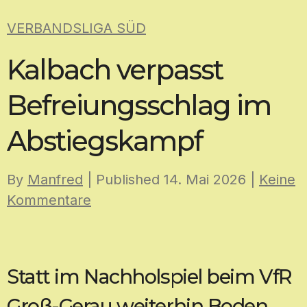
Skip
VERBANDSLIGA SÜD
to
content
Kalbach verpasst
Befreiungsschlag im
Abstiegskampf
By
Manfred
| Published
14. Mai 2026
|
Keine
Kommentare
Statt im Nachholspiel beim VfR
Groß-Gerau weiterhin Boden