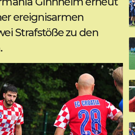
ermania Ginnheim erneut
iner ereignisarmen
ei Strafstöße zu den
.