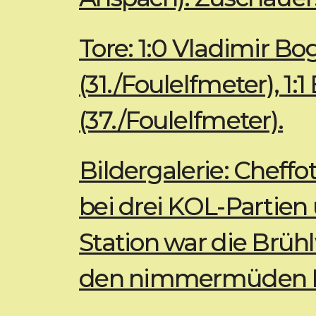
Tore: 1:0 Vladimir B
(31./Foulelfmeter), 1:1
(37./Foulelfmeter).
Bildergalerie: Cheffo
bei drei KOL-Partien 
Station war die Brühl
den nimmermüden E