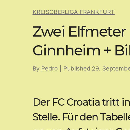
Skip
KREISOBERLIGA FRANKFURT
to
content
Zwei Elfmeter 
Ginnheim + Bil
By
Pedro
| Published
29. Septemb
Der FC Croatia tritt i
Stelle. Für den Tabell