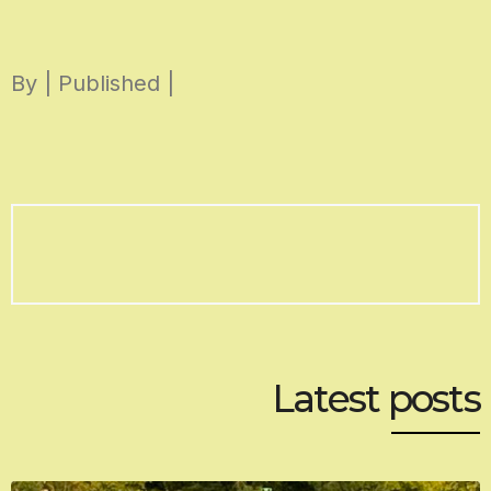
Skip
to
By | Published |
content
Latest posts