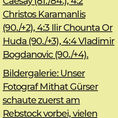
Caesay (81./84.), 4:2
Christos Karamanlis
(90./+2), 4:3 Ilir Chounta Or
Huda (90./+3), 4:4 Vladimir
Bogdanovic (90./+4).
Bildergalerie: Unser
Fotograf Mithat Gürser
schaute zuerst am
Rebstock vorbei, vielen