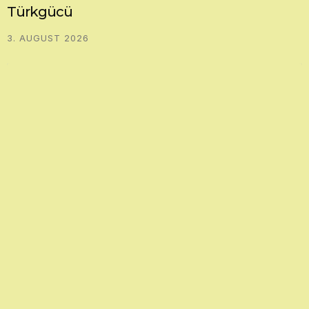
VERBANDSLIGA MITTE
Zeilsheim überzeugt zum Saisonauftakt
3. AUGUST 2026
ENKHEIM WIDMET SIEG VERLETZTEM KAPITÄN
ATANASKOVIC
WESTEND: ERSTER SIEG SEIT ARSLANOSKIS
RÜCKKEHR