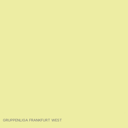
GRUPPENLIGA FRANKFURT WEST
Tempo muss sich dem Türkischen SV Bad
Nauheim mit 1:3 beugen
4. AUGUST 2026