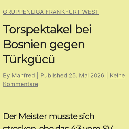
Skip
GRUPPENLIGA FRANKFURT WEST
to
content
Torspektakel bei
Bosnien gegen
Türkgücü
By
Manfred
| Published
25. Mai 2026
|
Keine
Kommentare
Der Meister musste sich
strecken, ehe das 4:3 vom SV