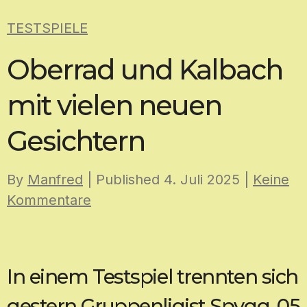
Skip
TESTSPIELE
to
content
Oberrad und Kalbach
mit vielen neuen
Gesichtern
By
Manfred
| Published
4. Juli 2025
|
Keine
Kommentare
In einem Testspiel trennten sich
gestern Gruppenligist Spvgg. 05