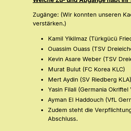
Welche Zu- und Abgänge habt ihr 
Zugänge: (Wir konnten unseren Kad
verstärken.)
Kamil Yikilmaz (Türkgücü Fri
Ouassim Ouass (TSV Dreieich
Kevin Asare Weber (TSV Drei
Murat Bulut (FC Korea KLC)
Mert Aydin (SV Riedberg KLA)
Yasin Filali (Germania Okriftel
Ayman El Haddouch (VfL Ger
Zudem steht die Verpflichtun
Abschluss.