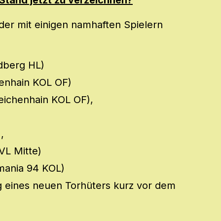
Stand jetzt zu verzeichnen?
er mit einigen namhaften Spielern
edberg HL)
enhain KOL OF)
eichenhain KOL OF),
,
 VL Mitte)
mania 94 KOL)
g eines neuen Torhüters kurz vor dem