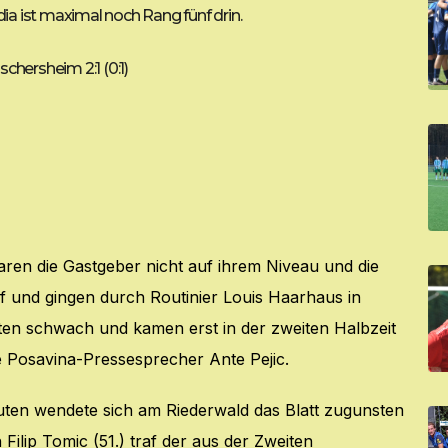
ia ist maximal noch Rang fünf drin.
chersheim 2:1 (0:1)
aren die Gastgeber nicht auf ihrem Niveau und die
uf und gingen durch Routinier Louis Haarhaus in
elten schwach und kamen erst in der zweiten Halbzeit
te Posavina-Pressesprecher Ante Pejic.
nuten wendete sich am Riederwald das Blatt zugunsten
ilip Tomic (51.) traf der aus der Zweiten