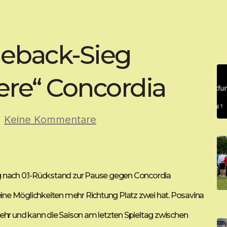
meback-Sieg
ere“ Concordia
|
Keine Kommentare
g nach 0:1-Rückstand zur Pause gegen Concordia
eine Möglichkeiten mehr Richtung Platz zwei hat. Posavina
ehr und kann die Saison am letzten Spieltag zwischen