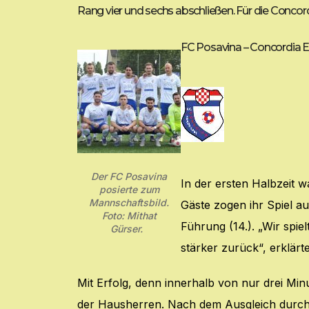
Rang vier und sechs abschließen. Für die Concord
FC Posavina – Concordia Es
Der FC Posavina
In der ersten Halbzeit w
posierte zum
Mannschaftsbild.
Gäste zogen ihr Spiel a
Foto: Mithat
Führung (14.). „Wir spi
Gürser.
stärker zurück“, erklär
Mit Erfolg, denn innerhalb von nur drei Mi
der Hausherren. Nach dem Ausgleich durch F