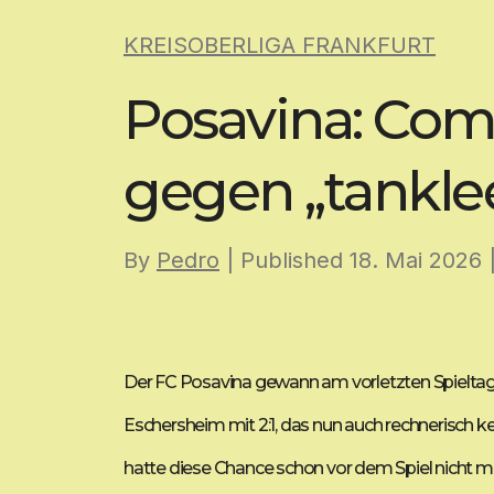
Skip
KREISOBERLIGA FRANKFURT
to
content
Posavina: Co
gegen „tankle
By
Pedro
| Published
18. Mai 2026
Der FC Posavina gewann am vorletzten Spielta
Eschersheim mit 2:1, das nun auch rechnerisch k
hatte diese Chance schon vor dem Spiel nicht m