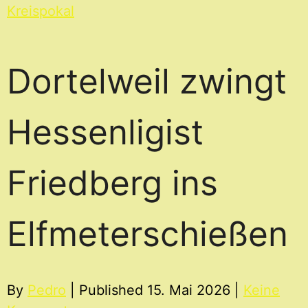
Skip
Kreispokal
to
content
Dortelweil zwingt
Hessenligist
Friedberg ins
Elfmeterschießen
By
Pedro
| Published
15. Mai 2026
|
Keine