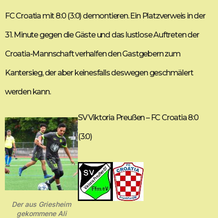
FC Croatia mit 8:0 (3:0) demontieren. Ein Platzverweis in der
31. Minute gegen die Gäste und das lustlose Auftreten der
Croatia-Mannschaft verhalfen den Gastgebern zum
Kantersieg, der aber keinesfalls deswegen geschmälert
werden kann.
SV Viktoria Preußen – FC Croatia 8:0
(3:0)
Der aus Griesheim
gekommene Ali