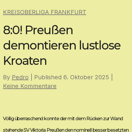
Skip
KREISOBERLIGA FRANKFURT
to
content
8:0! Preußen
demontieren lustlose
Kroaten
By
Pedro
| Published
6. Oktober 2025
|
Keine Kommentare
Völlig überraschend konnte der mit dem Rücken zur Wand
stehende SV Viktoria Preußen den nominell besser besetzten