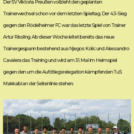
Der SV Viktoria Preußen vollzieht den geplanten
Trainerwechsel schon vor dem letzten Spieltag. Der 4:3-Sieg
gegen den Rödelheimer FC war das letzte Spiel von Trainer
Artur Rissling. Ab dieser Woche leitet bereits das neue
Trainergespann bestehend aus Njegos Kolic und Alessandro
Cavalera das Training und wird am 31. Mai im Heimspiel
gegen den um die Aufdtiegsrelegation kämpfenden TuS
Makkabi an der Seitenlinie stehen.