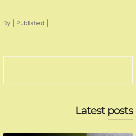
Skip
to
By | Published |
content
Latest posts