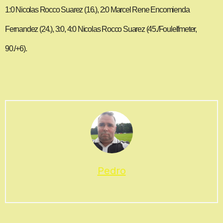
1:0 Nicolas Rocco Suarez (16.), 2:0 Marcel Rene Encomienda
Fernandez (24.), 3:0, 4:0 Nicolas Rocco Suarez (45./Foulelfmeter,
90./+6).
Pedro