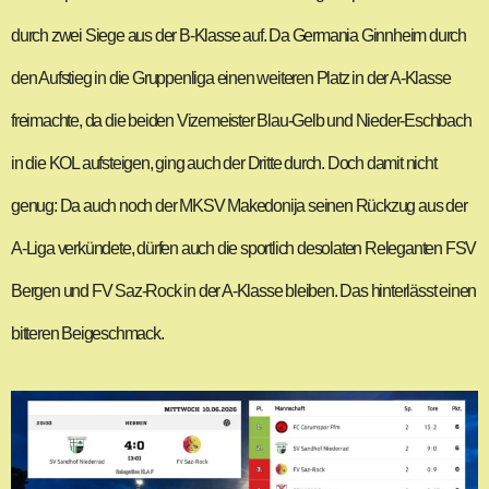
durch zwei Siege aus der B-Klasse auf. Da Germania Ginnheim durch
den Aufstieg in die Gruppenliga einen weiteren Platz in der A-Klasse
freimachte, da die beiden Vizemeister Blau-Gelb und Nieder-Eschbach
in die KOL aufsteigen, ging auch der Dritte durch. Doch damit nicht
genug: Da auch noch der MKSV Makedonija seinen Rückzug aus der
A-Liga verkündete, dürfen auch die sportlich desolaten Releganten FSV
Bergen und FV Saz-Rock in der A-Klasse bleiben. Das hinterlässt einen
bitteren Beigeschmack.