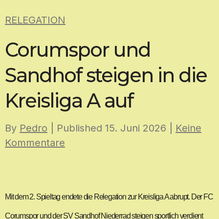
Skip
RELEGATION
to
content
Corumspor und
Sandhof steigen in die
Kreisliga A auf
By
Pedro
| Published
15. Juni 2026
|
Keine
Kommentare
Mit dem 2. Spieltag endete die Relegation zur Kreisliga A abrupt. Der FC
Corumspor und der SV Sandhof Niederrad steigen sportlich verdient