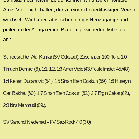
Amer Vrcic nicht halten, der zu einem höherklassigen Verein
wechselt. Wir haben aber schon einige Neuzugänge und
peilen in der A-Liga einen Platz im gesicherten Mittelfeld
an.“
Schiedsrichter: Atul Kumar (SV Ockstadt). Zuschauer: 100. Tore: 1:0
Timucin Demirci (6.), 1:1, 1:2, 1:3 Amer Vrcic (43./Foulelfmeter, 45./48.),
1:4 Kenan Ducanovic (54.), 1:5 Sinan Eren Coskun (59.), 1:6 Hüseyin
Can Bakirsu (60.), 1:7 Sinan Eren Coskun (62.), 2:7 Ergin Cakar (82.),
2:8 Idris Mahmudi (89.).
SV Sandhof Niederrad – FV Saz-Rock 4:0 (3:0)