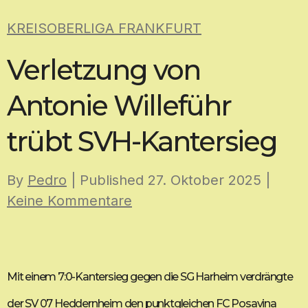
Skip
KREISOBERLIGA FRANKFURT
to
content
Verletzung von
Antonie Willeführ
trübt SVH-Kantersieg
By
Pedro
| Published
27. Oktober 2025
|
Keine Kommentare
Mit einem 7:0-Kantersieg gegen die SG Harheim verdrängte
der SV 07 Heddernheim den punktgleichen FC Posavina