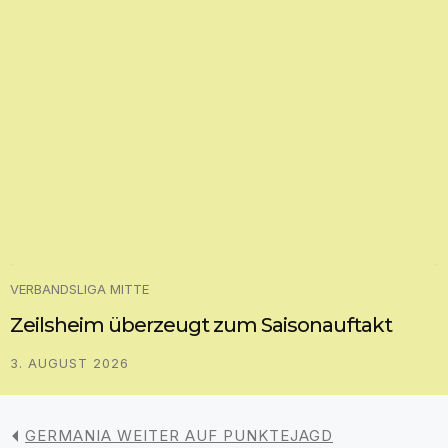
VERBANDSLIGA MITTE
Zeilsheim überzeugt zum Saisonauftakt
3. AUGUST 2026
GERMANIA WEITER AUF PUNKTEJAGD
POSAVINA TROTZ 4:2-SIEG VON DER SPITZE
VERDRÄNGT