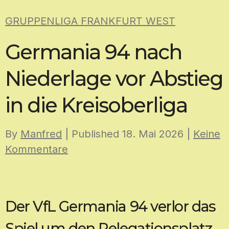
Skip
GRUPPENLIGA FRANKFURT WEST
to
content
Germania 94 nach
Niederlage vor Abstieg
in die Kreisoberliga
By
Manfred
| Published
18. Mai 2026
|
Keine
Kommentare
Der VfL Germania 94 verlor das
Spiel um den Relegationsplatz