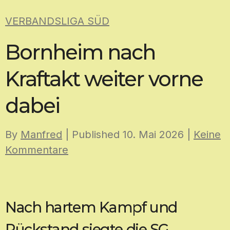
Skip
VERBANDSLIGA SÜD
to
content
Bornheim nach
Kraftakt weiter vorne
dabei
By
Manfred
| Published
10. Mai 2026
|
Keine
Kommentare
Nach hartem Kampf und
Rückstand siegte die SG