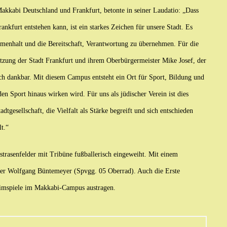
kabi Deutschland und Frankfurt, betonte in seiner Laudatio: „Dass
nkfurt entstehen kann, ist ein starkes Zeichen für unsere Stadt. Es
ammenhalt und die Bereitschaft, Verantwortung zu übernehmen. Für die
ützung der Stadt Frankfurt und ihrem Oberbürgermeister Mike Josef, der
ich dankbar. Mit diesem Campus entsteht ein Ort für Sport, Bildung und
 Sport hinaus wirken wird. Für uns als jüdischer Verein ist dies
dtgesellschaft, die Vielfalt als Stärke begreift und sich entschieden
t.“
trasenfelder mit Tribüne fußballerisch eingeweiht. Mit einem
ter Wolfgang Büntemeyer (Spvgg. 05 Oberrad). Auch die Erste
 Heimspiele im Makkabi-Campus austragen.