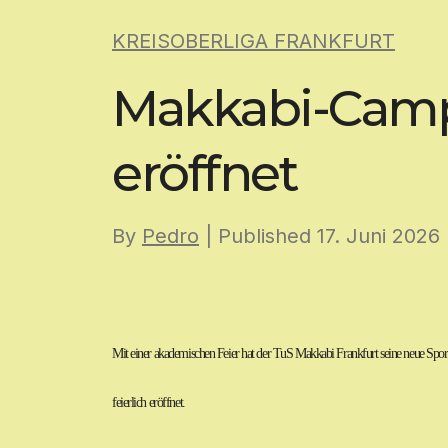
Skip
KREISOBERLIGA FRANKFURT
to
content
Makkabi-Campu
eröffnet
By
Pedro
| Published
17. Juni 2026
Mit einer akademischen Feier hat der TuS Makkabi Frankfurt seine neue Spo
feierlich eröffnet.