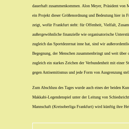
dauerhaft zusammenkommen. Alon Meyer, Präsident von Mak
ein Projekt dieser Größenordnung und Bedeutung hier in Fra
zeigt, wofür Frankfurt steht: für Offenheit, Vielfalt, Zus
außergewöhnliche finanzielle wie organisatorische Unterst
zugleich das Sportdezernat inne hat, sind wir außerordentl
Begegnung, der Menschen zusammenbringt und weit über den
zugleich ein starkes Zeichen der Verbundenheit mit einer Sta
gegen Antisemitismus und jede Form von Ausgrenzung stell
Zum Abschluss des Tages wurde auch eines der beiden Kuns
Makkabi-Legendenspiel unter der Leitung von Schiedsrich
Mannschaft (Kreisoberliga Frankfurt) wird künftig ihre