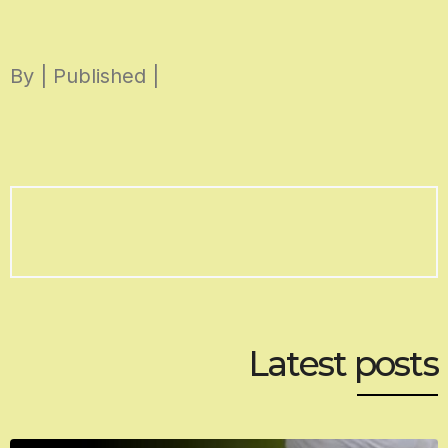
Skip
to
By | Published |
content
Latest posts