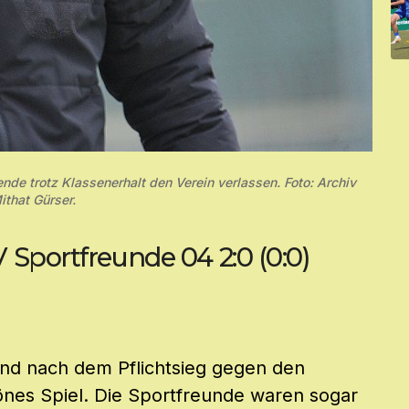
nde trotz Klassenerhalt den Verein verlassen. Foto: Archiv
ithat Gürser.
 Sportfreunde 04 2:0 (0:0)
and nach dem Pflichtsieg gegen den
önes Spiel. Die Sportfreunde waren sogar