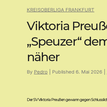
Skip
KREISOBERLIGA FRANKFURT
to
content
Viktoria Preuß
„Speuzer“ dem
näher
By
Pedro
| Published
6. Mai 2026
|
Der SV Viktoria Preußen gewann gegen Schlusslicht