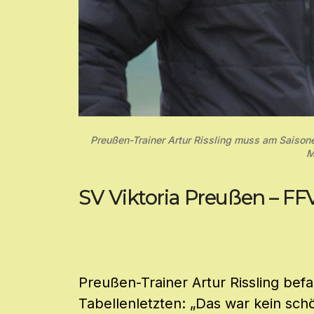
Preußen-Trainer Artur Rissling muss am Saisone
M
SV Viktoria Preußen – FFV
Preußen-Trainer Artur Rissling bef
Tabellenletzten: „Das war kein sch