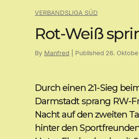
Skip
VERBANDSLIGA SÜD
to
content
Rot-Weiß sprin
By
Manfred
| Published
26. Oktobe
Durch einen 2:1-Sieg beim
Darmstadt sprang RW-Fra
Nacht auf den zweiten Ta
hinter den Sportfreunden