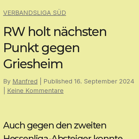
Skip
VERBANDSLIGA SÜD
to
content
RW holt nächsten
Punkt gegen
Griesheim
By
Manfred
| Published
16. September 2024
|
Keine Kommentare
Auch gegen den zweiten
Hessenliga-Absteiger konnte