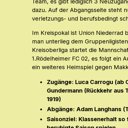
Team, es gibt lediglich 3 Neuzugän
dazu. Auf der Abgangsseite steht n
verletzungs- und berufsbedingt sc
Im Kreispokal ist Union Niederrad 
man unterlieg dem Gruppenligisten 
Kreisoberliga startet die Mannscha
1.Rödelheimer FC 02, es folgt ein 
ein weiteres Heimspiel gegen Makk
Zugänge: Luca Carrogu (ab O
Gundermann (Rückkehr aus T
1919)
Abgänge: Adam Langhans (T
Saisonziel: Klassenerhalt so 
beruhigte Saison spielen