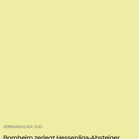
VERBANDSLIGA SÜD
Bornheim zerlegt Hessenliga-Absteiger