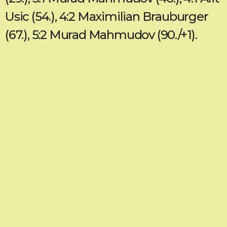
Usic (54.), 4:2 Maximilian Brauburger
(67.), 5:2 Murad Mahmudov (90./+1).