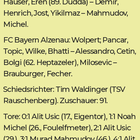
Häuser, Eren (89. Dudda) – Demir,
Henrich, Jost, Yikilmaz – Mahmudov,
Michel.
FC Bayern Alzenau: Wolpert; Pancar,
Topic, Wilke, Bhatti – Alessandro, Cetin,
Bolgi (62. Heptazeler), Milosevic –
Brauburger, Fecher.
Schiedsrichter: Tim Waldinger (TSV
Rauschenberg). Zuschauer: 91.
Tore: 0:1 Alit Usic (17., Eigentor), 1:1 Noah
Michel (26., Foulelfmeter), 2:1 Alit Usic
(29.), 3:1 Murad Mahmudov (46.), 4:1 Alit