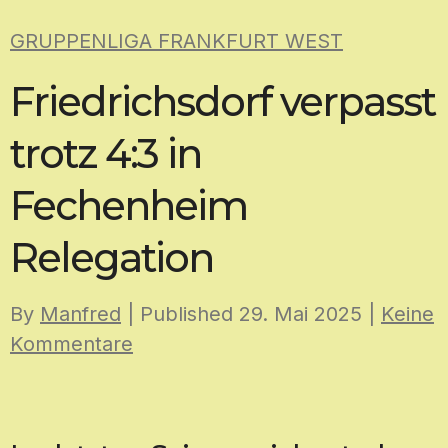
Skip
GRUPPENLIGA FRANKFURT WEST
to
content
Friedrichsdorf verpasst
trotz 4:3 in
Fechenheim
Relegation
By
Manfred
| Published
29. Mai 2025
|
Keine
Kommentare