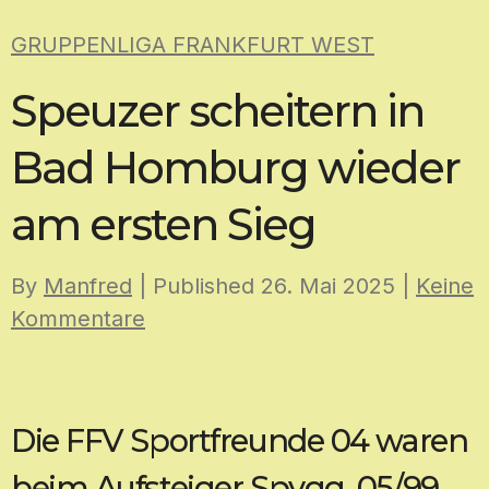
Skip
GRUPPENLIGA FRANKFURT WEST
to
content
Speuzer scheitern in
Bad Homburg wieder
am ersten Sieg
By
Manfred
| Published
26. Mai 2025
|
Keine
Kommentare
Die FFV Sportfreunde 04 waren
beim Aufsteiger Spvgg. 05/99