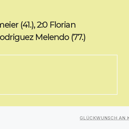
ier (41.), 2:0 Florian
 Rodriguez Melendo (77.)
GLÜCKWUNSCH AN K