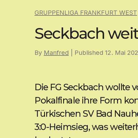
Skip
GRUPPENLIGA FRANKFURT WEST
to
content
Seckbach weite
By
Manfred
| Published
12. Mai 20
Die FG Seckbach wollte 
Pokalfinale ihre Form k
Türkischen SV Bad Nauh
3:0-Heimsieg, was weiter