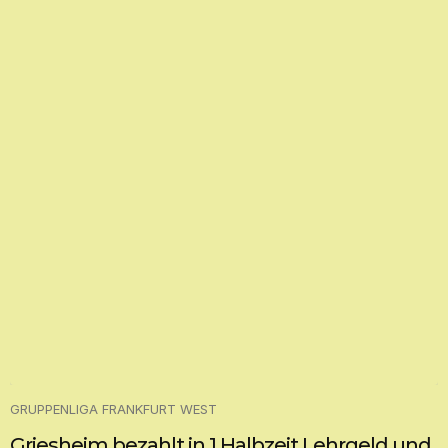
GRUPPENLIGA FRANKFURT WEST
Griesheim bezahlt in 1.Halbzeit Lehrgeld und