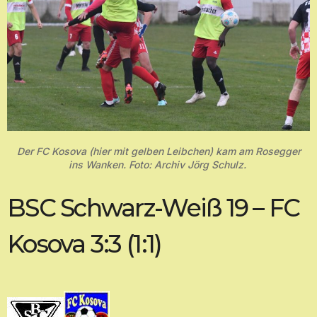
Der FC Kosova (hier mit gelben Leibchen) kam am Rosegger
ins Wanken. Foto: Archiv Jörg Schulz.
BSC Schwarz-Weiß 19 – FC
Kosova 3:3 (1:1)