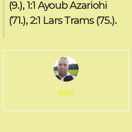
(9.), 1:1 Ayoub Azariohi
(71.), 2:1 Lars Trams (75.).
Pedro