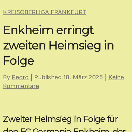
Skip
KREISOBERLIGA FRANKFURT
to
content
Enkheim erringt
zweiten Heimsieg in
Folge
By
Pedro
| Published
18. März 2025
|
Keine
Kommentare
Zweiter Heimsieg in Folge für
den FC Germania Enkheim, der