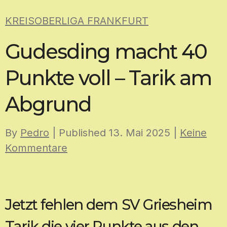
Skip
KREISOBERLIGA FRANKFURT
to
content
Gudesding macht 40
Punkte voll – Tarik am
Abgrund
By
Pedro
| Published
13. Mai 2025
|
Keine
Kommentare
Jetzt fehlen dem SV Griesheim
Tarik die vier Punkte aus den