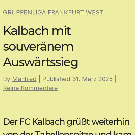
Skip
GRUPPENLIGA FRANKFURT WEST
to
content
Kalbach mit
souveränem
Auswärtssieg
By
Manfred
| Published
31. März 2025
|
Keine Kommentare
Der FC Kalbach grüßt weiterhin
von der Tabellenspitze und kam