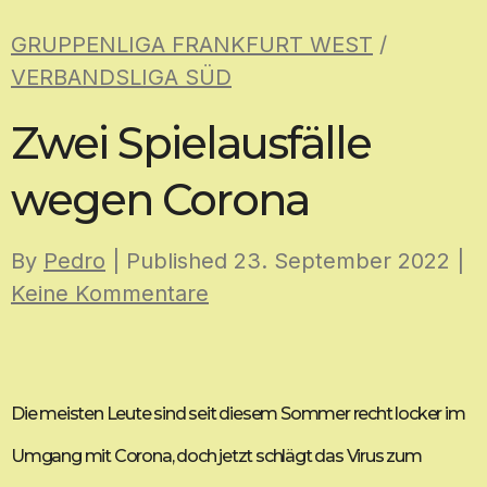
Skip
GRUPPENLIGA FRANKFURT WEST
/
to
VERBANDSLIGA SÜD
content
Zwei Spielausfälle
wegen Corona
By
Pedro
| Published
23. September 2022
|
Keine Kommentare
Die meisten Leute sind seit diesem Sommer recht locker im
Umgang mit Corona, doch jetzt schlägt das Virus zum