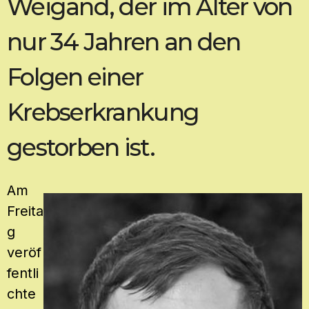
Weigand, der im Alter von
nur 34 Jahren an den
Folgen einer
Krebserkrankung
gestorben ist.
Am
Freita
g
veröf
fentli
chte