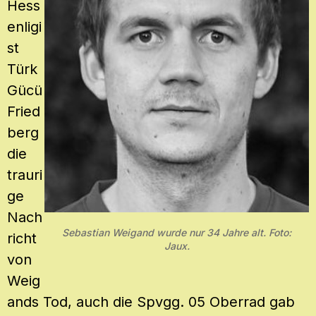
Hess
enligi
st
Türk
Gücü
Fried
berg
die
trauri
ge
Nach
Sebastian Weigand wurde nur 34 Jahre alt. Foto:
richt
Jaux.
von
Weig
ands Tod, auch die Spvgg. 05 Oberrad gab