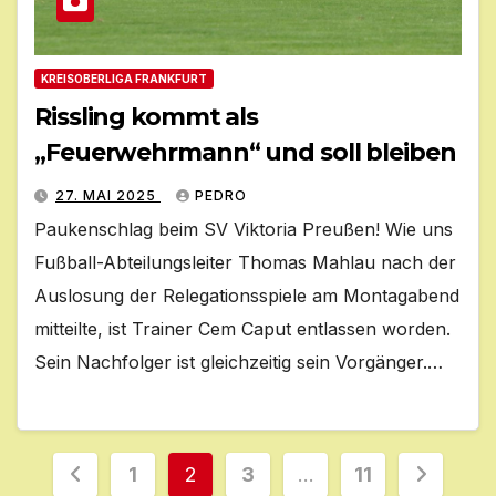
KREISOBERLIGA FRANKFURT
Rissling kommt als
„Feuerwehrmann“ und soll bleiben
27. MAI 2025
PEDRO
Paukenschlag beim SV Viktoria Preußen! Wie uns
Fußball-Abteilungsleiter Thomas Mahlau nach der
Auslosung der Relegationsspiele am Montagabend
mitteilte, ist Trainer Cem Caput entlassen worden.
Sein Nachfolger ist gleichzeitig sein Vorgänger.…
Seitennummerierung
1
2
3
…
11