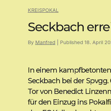
Skip
KREISPOKAL
to
content
Seckbach errei
By
Manfred
| Published
18. April 2
In einem kampfbetonten P
Seckbach bei der Spvgg. 0
Tor von Benedict Linzenm
für den Einzug ins Pokal